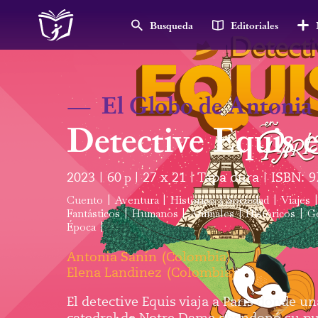
Busqueda
Editoriales
—
El Globo de Antonia
Detective Equis 
2023
60
p
27 x 21
Tapa dura
ISBN:
9
|
|
|
|
Cuento
|
Aventura
|
Histórico
|
Sociedad
|
Viajes
|
Fantásticos
|
Humanos
|
Animales
|
Históricos
|
Ge
Época
|
Antonia Sanín
(
Colombia
)
Elena Landinez
(
Colombia
)
El detective Equis viaja a París donde un
catedral de Notre Dame abandonó su pue