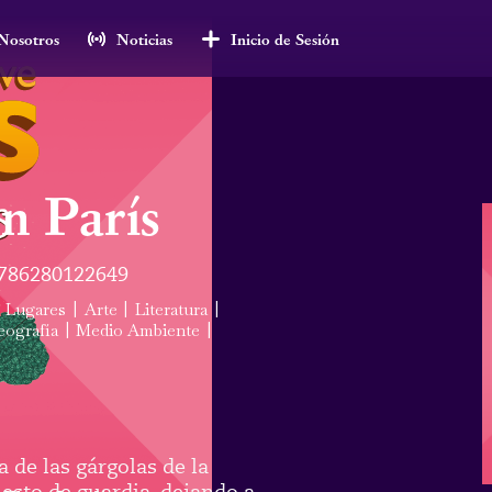
Nosotros
Noticias
Inicio de Sesión
en París
786280122649
Lugares
|
Arte
|
Literatura
|
ografía
|
Medio Ambiente
|
a de las gárgolas de la
sto de guardia, dejando a