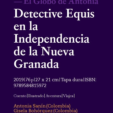
—
El Globo de Antonia
Detective Equis
en la
Independencia
de la Nueva
Granada
2019
76
p
27 x 21 cm
Tapa dura
ISBN:
|
|
|
|
9789584815972
Cuento
|
Ilustrado
|
Aventura
|
Viajes
|
Antonia Sanín
(
Colombia
)
Gisela Bohórquez
(
Colombia
)