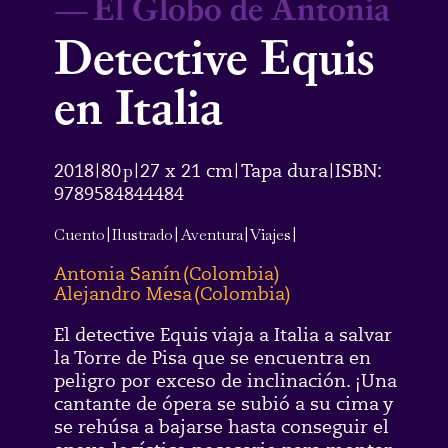
—
El Globo de Antonia
Detective Equis
en Italia
2018
80
p
27 x 21 cm
Tapa dura
ISBN:
|
|
|
|
9789584844484
Cuento
|
Ilustrado
|
Aventura
|
Viajes
|
Antonia Sanín
(
Colombia
)
Alejandro Mesa
(
Colombia
)
El detective Equis viaja a Italia a salvar
la Torre de Pisa que se encuentra en
peligro por exceso de inclinación. ¡Una
cantante de ópera se subió a su cima y
se rehúsa a bajarse hasta conseguir el