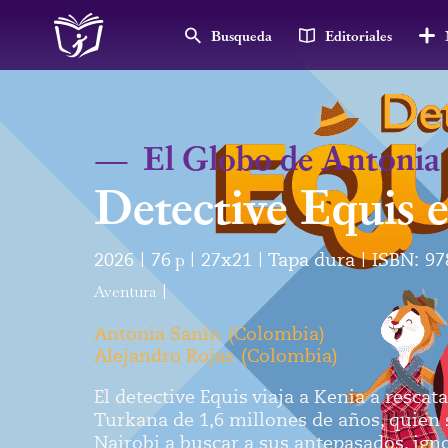
Busqueda
Editoriales
—
El Globo de Antonia
Detective Equis 
2026
76
p
27x21
Tapa dura
ISBN:
97
|
|
|
|
Aventura
|
Antonia Sanín
(
Colombia
)
Alejandro Rojas
(
Colombia
)
El detective Equis viaja a Kenia a rescata
Turkana de 1,6 millones de años, quien 
Nairobi a buscar a sus antepasados, ign