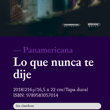
—
Panamericana
Lo que nunca te
dije
2018
216
p
16,5 x 22 cm
Tapa dura
|
|
|
|
ISBN:
9789583057014
Sin clasificar