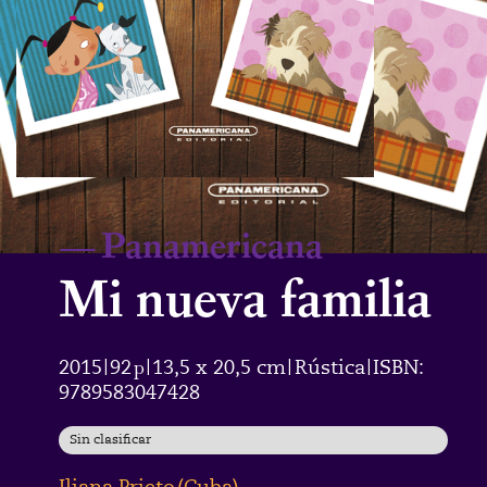
—
Panamericana
Mi nueva familia
2015
92
p
13,5 x 20,5 cm
Rústica
ISBN:
|
|
|
|
9789583047428
Sin clasificar
Iliana Prieto
(
Cuba
)