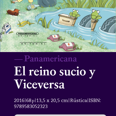
—
Panamericana
El reino sucio y
Viceversa
2016
68
p
13,5 x 20,5 cm
Rústica
ISBN:
|
|
|
|
9789583052323