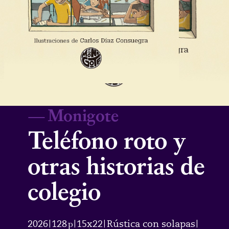
—
Monigote
Teléfono roto y
otras historias de
colegio
2026
128
p
15x22
Rústica con solapas
|
|
|
|