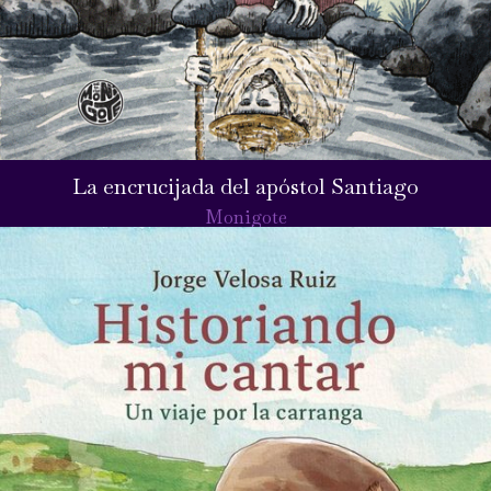
La encrucijada del apóstol Santiago
Monigote