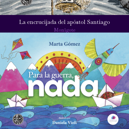
La encrucijada del apóstol Santiago
Monigote