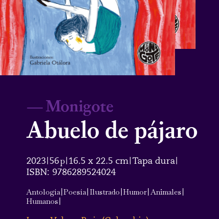
—
Monigote
Abuelo de pájaro
2023
56
p
16.5 x 22.5 cm
Tapa dura
|
|
|
|
ISBN:
9786289524024
Antología
|
Poesía
|
Ilustrado
|
Humor
|
Animales
|
Humanos
|