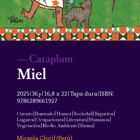
—
Cataplum
Miel
2025
36
p
16,8 x 22
Tapa dura
ISBN:
|
|
|
|
9786289661927
Cuento
|
Ilustrado
|
Humor
|
Sociedad
|
Espacios
|
Lugares
|
Ocupaciones
|
Literatura
|
Humanos
|
Vegetación
|
Medio Ambiente
|
Fauna
|
Micaela Chirif
(
Perú
)