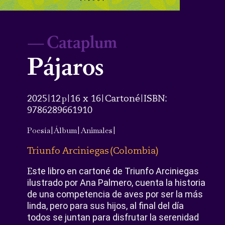
—
Cataplum
Pájaros
2025
12
p
16 x 16
Cartoné
ISBN:
|
|
|
|
9786289661910
Poesía
|
Álbum
|
Animales
|
Triunfo Arciniegas
(
Colombia
)
E
ste libro en cartoné de Triunfo Arciniegas
ilustrado por Ana Palmero, cuenta la historia
de una competencia de aves por ser la más
linda, pero para sus hijos, al final del día
todos se juntan para disfrutar la serenidad