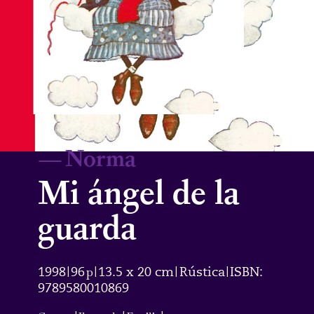
—
Norma
Mi ángel de la
guarda
1998
96
p
13.5 x 20 cm
Rústica
ISBN:
|
|
|
|
9789580010869