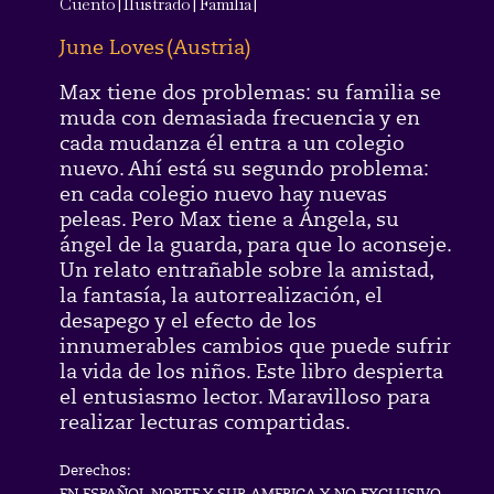
Cuento
|
Ilustrado
|
Familia
|
June Loves
(
Austria
)
Max tiene dos problemas: su familia se
muda con demasiada frecuencia y en
cada mudanza él entra a un colegio
nuevo. Ahí está su segundo problema:
en cada colegio nuevo hay nuevas
peleas. Pero Max tiene a Ángela, su
ángel de la guarda, para que lo aconseje.
Un relato entrañable sobre la amistad,
la fantasía, la autorrealización, el
desapego y el efecto de los
innumerables cambios que puede sufrir
la vida de los niños. Este libro despierta
el entusiasmo lector. Maravilloso para
realizar lecturas compartidas.
Derechos:
EN ESPAÑOL NORTE Y SUR AMERICA Y NO EXCLUSIVO