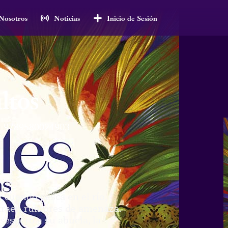
Nosotros
Noticias
Inicio de Sesión
ltos
:
9789580024903
 cuando pesca en el río,
 traen rumores de amenaza.
esespero a su abuela, la