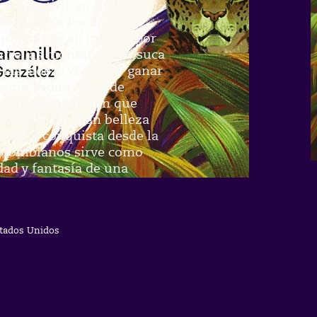
compartirle su hallazgo.
tencias de los dioses,
amiento de su mundo por
ntre las montañas. Cuisuca
 las aldeas vecinas y ganar
amino estará lleno de
vela de iniciación que
escrita con gran belleza
o de la conquista desde la
 colombianos sirve como
dad y fantasía de una
stados Unidos