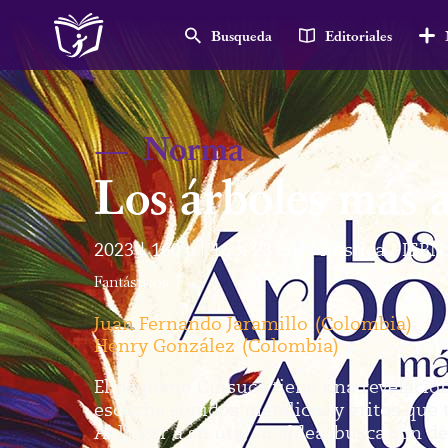
Busqueda
Editoriales
—
Norma
Los árboles más a
2023
160
p
16 x 23 cm
Rústica
ISBN
|
|
|
|
Fantásticos
|
Juan Fernando Jaramillo
(
Colombia
)
Henry González
(
Colombia
)
El pequeño Cuisuca tiene una revelación
escucha sonidos metálicos y gritos que
Al llegar a su uta, su aldea, busca con d