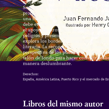
mujer más sabia de la comunidad, para 
Son señales que coinciden con las adver
pronto está por comenzar el desmoron
una fuerza conquistadora que avanza e
debe emprender un viaje para advertir a
el apoyo de otros aliados, solo que el c
peligros y presencias sobrenaturales. No
explora los bordes del realismo mágico, 
literaria. La reconstrucción del moment
perspectiva de los pueblos originarios
telón de fondo para hacer convivir reali
manera deslumbrante.
Derechos:
España, América Latina, Puerto Rico y el mercado de E
Libros del mismo autor