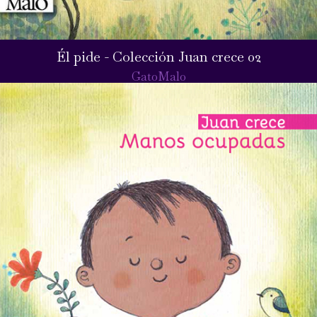
Él pide - Colección Juan crece 02
GatoMalo