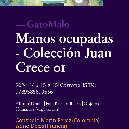
—
GatoMalo
Manos ocupadas
- Colección Juan
Crece 01
2024
14
p
15 x 15
Cartoné
ISBN:
|
|
|
|
9789585699656
Álbum
|
Drama
|
Familia
|
Conflictos
|
Objetos
|
Humanos
|
Vegetación
|
Consuelo Marín Pérez
(
Colombia
)
Anne Decis
(
Francia
)