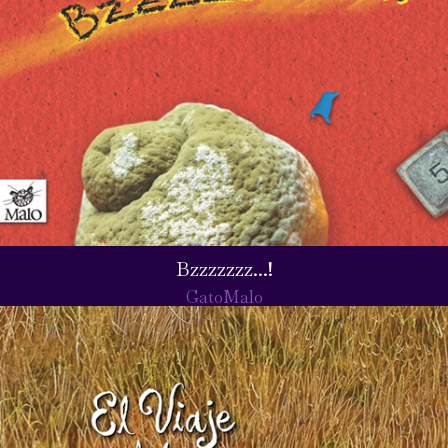
Bzzzzzzz...!
GatoMalo