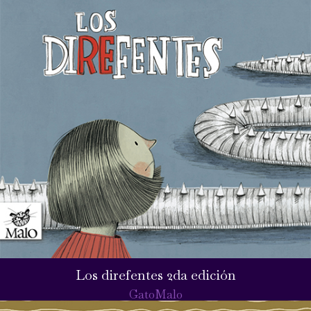
Los direfentes 2da edición
GatoMalo