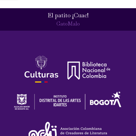
El patito ¡Cuac!
GatoMalo