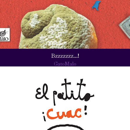
Bzzzzzzz...!
GatoMalo