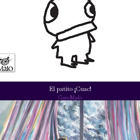
El patito ¡Cuac!
GatoMalo