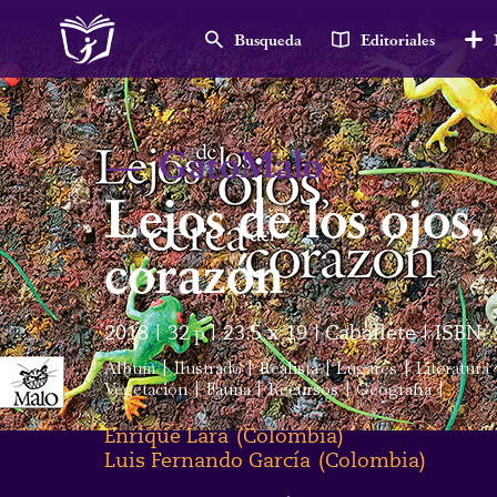
Busqueda
Editoriales
—
GatoMalo
Lejos de los ojos,
corazón
2018
32
p
23.5 x 19
Caballete
ISBN:
|
|
|
|
Álbum
|
Ilustrado
|
Realista
|
Lugares
|
Literatura
Vegetación
|
Fauna
|
Recursos
|
Geografía
|
Enrique Lara
(
Colombia
)
Luis Fernando García
(
Colombia
)