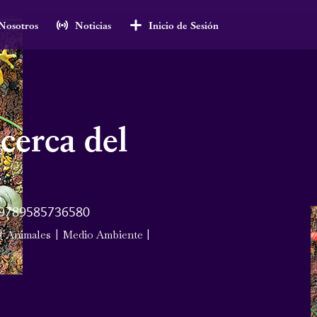
Nosotros
Noticias
Inicio de Sesión
 cerca del
9789585736580
|
Animales
|
Medio Ambiente
|