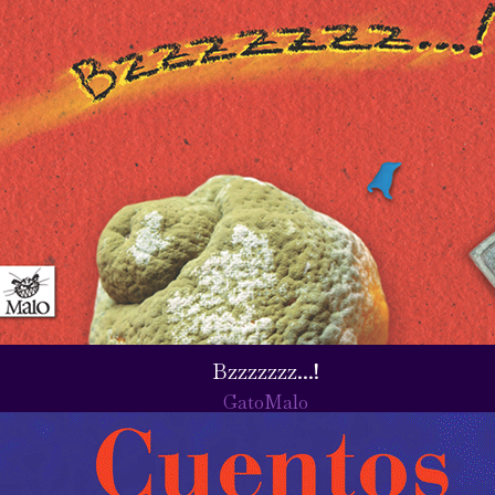
Bzzzzzzz...!
GatoMalo