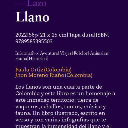
—
Lazo
Llano
2022
56
p
21 x 25 cm
Tapa dura
ISBN:
|
|
|
|
9789585395503
Informativo
|
Aventura
|
Viajes
|
Folclor
|
Animales
|
Fauna
|
Histórico
|
Paula Ortiz
(
Colombia
)
Jhon Moreno Riaño
(
Colombia
)
Los llanos son una cuarta parte de
Colombia y este libro es un homenaje a
este inmenso territorio; tierra de
vaqueros, caballos, cantos, música y
fauna. Un libro ilustrado, escrito en
verso y con varias infografías que te
muestran la inmensidad del llano y el