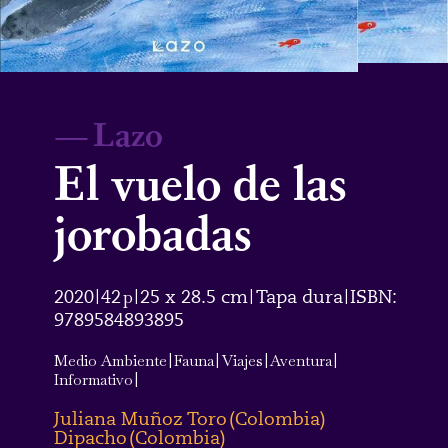
—
Lazo
El vuelo de las
jorobadas
2020
42
p
25 x 28.5 cm
Tapa dura
ISBN:
|
|
|
|
9789584893895
Medio Ambiente
|
Fauna
|
Viajes
|
Aventura
|
Informativo
|
Juliana Muñoz Toro
(
Colombia
)
Dipacho
(
Colombia
)