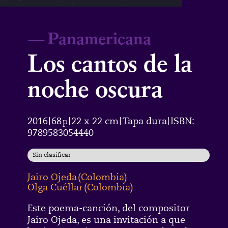
—
Panamericana
Los cantos de la
noche oscura
2016
68
p
22 x 22 cm
Tapa dura
ISBN:
|
|
|
|
9789583054440
Sin clasificar
Jairo Ojeda
(
Colombia
)
Olga Cuéllar
(
Colombia
)
Este poema-canción, del compositor
Jairo Ojeda, es una invitación a que