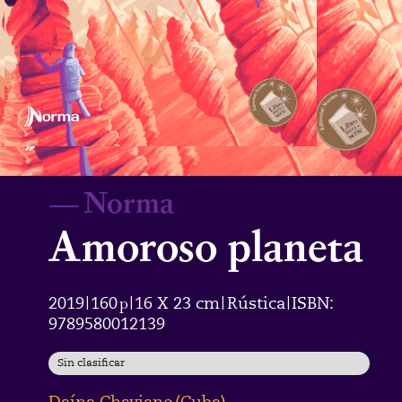
—
Norma
Amoroso planeta
2019
160
p
16 X 23 cm
Rústica
ISBN:
|
|
|
|
9789580012139
Sin clasificar
Daína Chaviano
(
Cuba
)