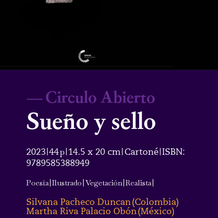
—
Circulo Abierto
Sueño y sello
2023
44
p
14.5 x 20 cm
Cartoné
ISBN:
|
|
|
|
9789585388949
Poesía
|
Ilustrado
|
Vegetación
|
Realista
|
Silvana Pacheco Duncan
(
Colombia
)
Martha Riva Palacio Obón
(
México
)