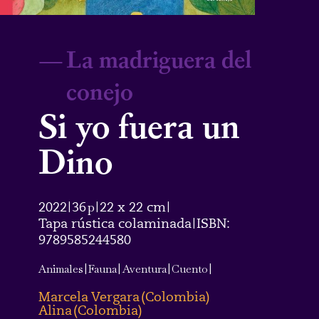
—
La madriguera del
conejo
Si yo fuera un
Dino
2022
36
p
22 x 22 cm
|
|
|
Tapa rústica colaminada
ISBN:
|
9789585244580
Animales
|
Fauna
|
Aventura
|
Cuento
|
Marcela Vergara
(
Colombia
)
Alina
(
Colombia
)