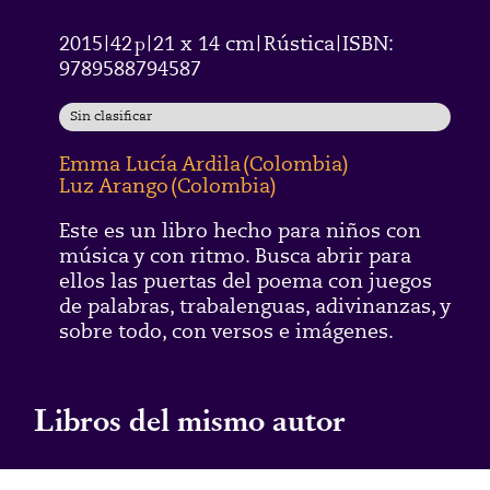
2015
42
p
21 x 14 cm
Rústica
ISBN:
|
|
|
|
9789588794587
Sin clasificar
Emma Lucía Ardila
(
Colombia
)
Luz Arango
(
Colombia
)
Este es un libro hecho para niños con
música y con ritmo. Busca abrir para
ellos las puertas del poema con juegos
de palabras, trabalenguas, adivinanzas, y
sobre todo, con versos e imágenes.
Libros del mismo autor