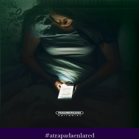
#atrapadaenlared