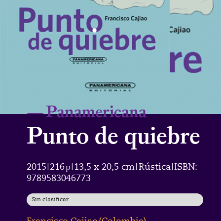
—
Panamericana
Punto de quiebre
2015
216
p
13,5 x 20,5 cm
Rústica
ISBN:
|
|
|
|
9789583046773
Sin clasificar
Francisco Cajiao
(
Colombia
)