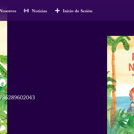
Nosotros
Noticias
Inicio de Sesión
o
786289602043
s
|