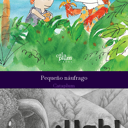
Pequeño náufrago
Cataplum