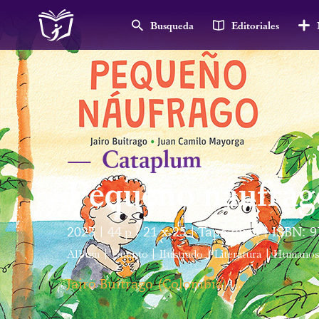
Busqueda
Editoriales
—
Cataplum
Pequeño náufrag
2025
44
p
21 x 25
Tapa dura
ISBN:
9
|
|
|
|
Álbum
|
Cuento
|
Ilustrado
|
Literatura
|
Humano
Jairo Buitrago
(
Colombia
)