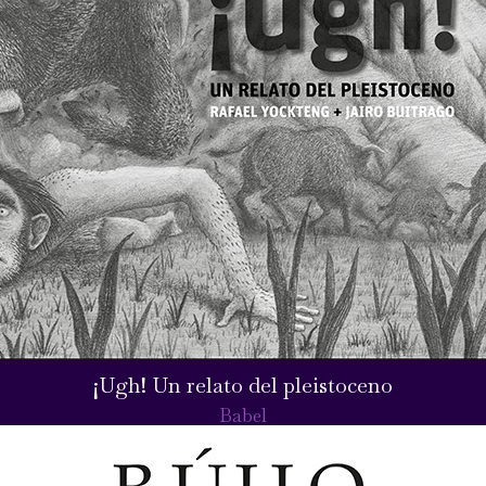
¡Ugh! Un relato del pleistoceno
Babel