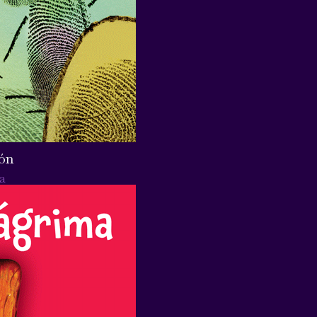
pón
a