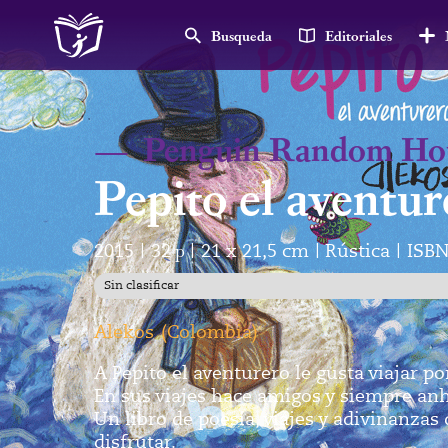
Busqueda
Editoriales
—
Penguin Random Ho
Pepito el aventur
2015
32
p
21 x 21,5 cm
Rústica
ISBN
|
|
|
|
Sin clasificar
Alekos
(
Colombia
)
A Pepito el aventurero le gusta viajar por 
En sus viajes hace amigos y siempre anh
Un libro de poesía, viajes y adivinanzas 
disfrutar.