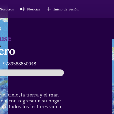
Nosotros
Noticias
Inicio de Sesión
use
ero
:
9789588850948
el cielo, la tierra y el mar.
ela con regresar a su hogar.
que todos los lectores van a