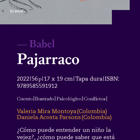
—
Babel
Pajarraco
2022
56
p
17 x 19 cm
Tapa dura
ISBN:
|
|
|
|
9789585591912
Cuento
|
Ilustrado
|
Psicológico
|
Conflictos
|
Valeria Mira Montoya
(
Colombia
)
Daniela Acosta Parsons
(
Colombia
)
¿Cómo puede entender un niño la
vejez?, ¿cómo puede saber que está