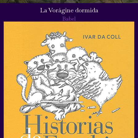
La Vorágine dormida
Babel