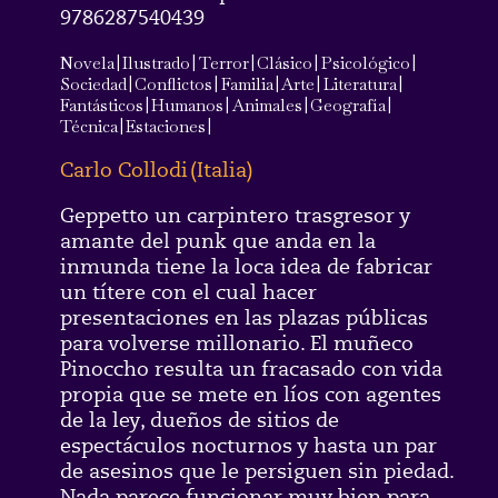
9786287540439
Novela
|
Ilustrado
|
Terror
|
Clásico
|
Psicológico
|
Sociedad
|
Conflictos
|
Familia
|
Arte
|
Literatura
|
Fantásticos
|
Humanos
|
Animales
|
Geografía
|
Técnica
|
Estaciones
|
Carlo Collodi
(
Italia
)
Geppetto un carpintero trasgresor y
amante del punk que anda en la
inmunda tiene la loca idea de fabricar
un títere con el cual hacer
presentaciones en las plazas públicas
para volverse millonario. El muñeco
Pinoccho resulta un fracasado con vida
propia que se mete en líos con agentes
de la ley, dueños de sitios de
espectáculos nocturnos y hasta un par
de asesinos que le persiguen sin piedad.
Nada parece funcionar muy bien para