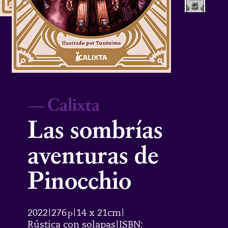
—
Calixta
Las sombrías
aventuras de
Pinocchio
2022
276
p
14 x 21cm
|
|
|
Rústica con solapas
ISBN:
|