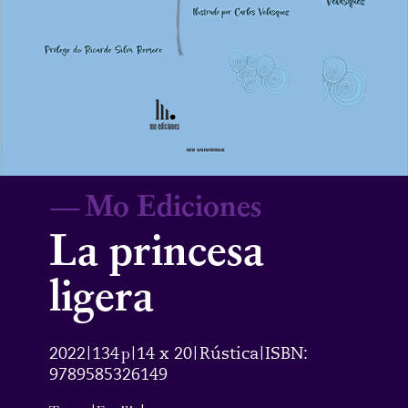
—
Mo Ediciones
La princesa
ligera
2022
134
p
14 x 20
Rústica
ISBN:
|
|
|
|
9789585326149