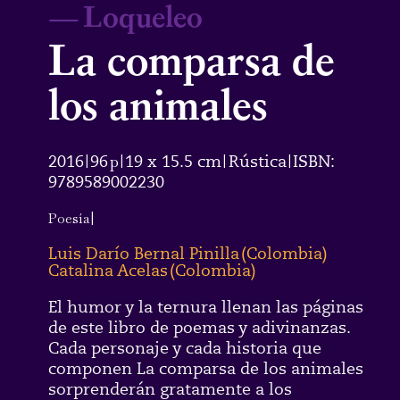
—
Loqueleo
La comparsa de
los animales
2016
96
p
19 x 15.5 cm
Rústica
ISBN:
|
|
|
|
9789589002230
Poesía
|
Luis Darío Bernal Pinilla
(
Colombia
)
Catalina Acelas
(
Colombia
)
El humor y la ternura llenan las páginas
de este libro de poemas y adivinanzas.
Cada personaje y cada historia que
componen La comparsa de los animales
sorprenderán gratamente a los