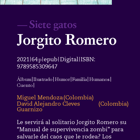
—
Siete gatos
Jorgito Romero
2021
64
p
epub
Digital
ISBN:
|
|
|
|
9789585309647
Álbum
|
Ilustrado
|
Humor
|
Familia
|
Humanos
|
Cuento
|
Miguel Mendoza
(
Colombia
)
David Alejandro Cleves
(
Colombia
)
Guarnizo
Le servirá al solitario Jorgito Romero su
“Manual de
supervivencia zombi” para
salvarle del caos que le
rodea? Los