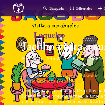
Busqueda
Editoriales
—
Loqueleo
Jacobo visita a s
2020
24
p
20 x 20 cm
Rústica
ISBN:
|
|
|
|
Álbum
|
Fernando Escobar Borrero
(
Colombia
)
Gerald Espinoza
(
Venezuela
)
Jacobo ama a sus abuelos. Con ellos no
llueva, truene o relampaguee, la abuela
encuentran formas extrañas de divertir