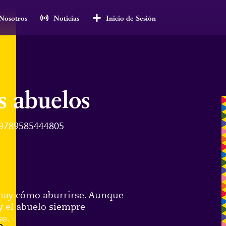
Nosotros
Noticias
Inicio de Sesión
us abuelos
9789585444805
 hay cómo aburrirse. Aunque
 y el abuelo siempre
se.