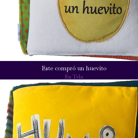
Este compró un huevito
En Tela