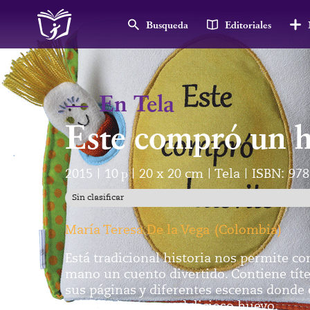
Busqueda
Editoriales
—
En Tela
Este compró un h
2015
10
p
20 x 20 cm
Tela
ISBN:
978
|
|
|
|
Sin clasificar
María Teresa De la Vega
(
Colombia
)
Está tradicional historia nos permite co
mano un cuento divertido. Contiene títe
sus páginas y diferentes escenas donde 
cocinan juntos un delicioso huevo.