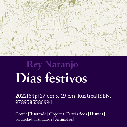
—
Rey Naranjo
Días festivos
2022
64
p
27 cm x 19 cm
Rústica
ISBN:
|
|
|
|
9789585586994
Cómic
|
Ilustrado
|
Objetos
|
Fantásticos
|
Humor
|
Sociedad
|
Humanos
|
Animales
|