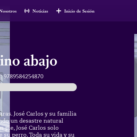
Nosotros
Noticias
Inicio de Sesión
ino abajo
:
9789584254870
tras. José Carlos y su familia
ndo un desastre natural
n pie, José Carlos solo
 su perro. Toda su vida y su