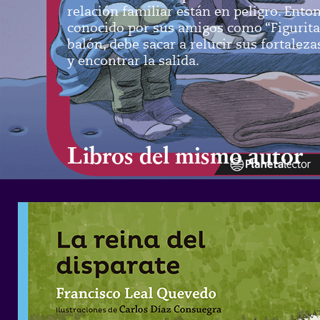
relación familiar están en peligro. Ento
conocido por sus amigos como “Figurita”
balón, debe sacar a relucir sus fortaleza
y encontrar la salida.
Libros del mismo autor