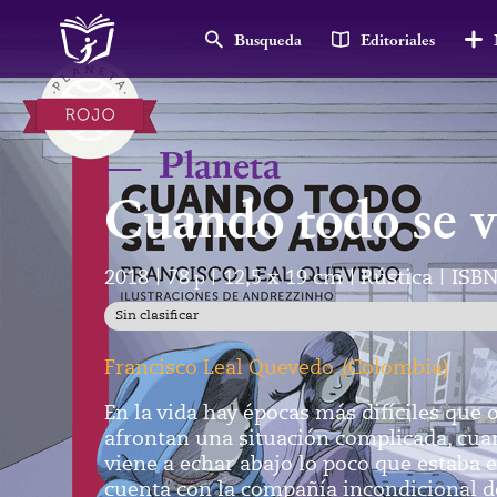
Busqueda
Editoriales
—
Planeta
Cuando todo se v
2018
78
p
12,5 x 19 cm
Rústica
ISBN
|
|
|
|
Sin clasificar
Francisco Leal Quevedo
(
Colombia
)
En la vida hay épocas más difíciles que o
afrontan una situación complicada, cua
viene a echar abajo lo poco que estaba e
cuenta con la compañía incondicional de