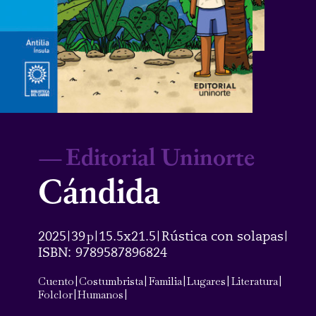
—
Editorial Uninorte
Cándida
2025
39
p
15.5x21.5
Rústica con solapas
|
|
|
|
ISBN:
9789587896824
Cuento
|
Costumbrista
|
Familia
|
Lugares
|
Literatura
|
Folclor
|
Humanos
|